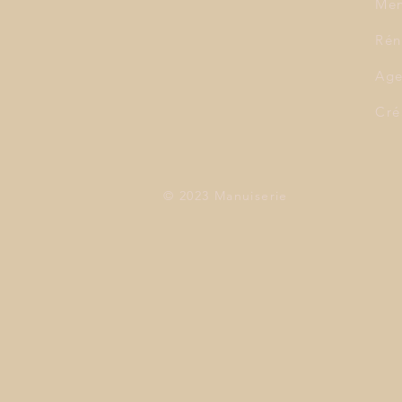
Men
Rén
Age
Cré
© 2023 Manuiserie